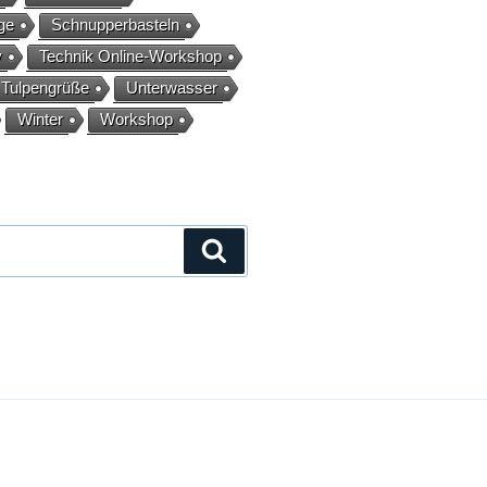
ge
Schnupperbasteln
y
Technik Online-Workshop
Tulpengrüße
Unterwasser
Winter
Workshop
Suche