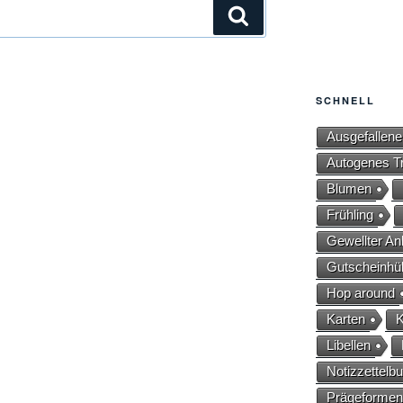
Suche
SCHNELL
Ausgefallene
Autogenes Tr
Blumen
Frühling
Gewellter An
Gutscheinhül
Hop around
Karten
K
Libellen
Notizzettelb
Prägeformen