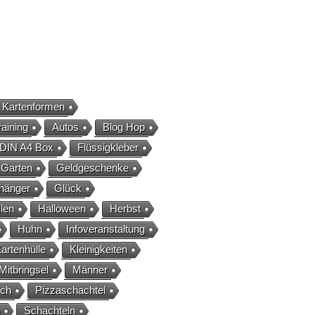
 Kartenformen
aining
Autos
Blog Hop
DIN A4 Box
Flüssigkleber
Garten
Geldgeschenke
hänger
Glück
len
Halloween
Herbst
Huhn
Infoveranstaltung
artenhülle
Kleinigkeiten
Mitbringsel
Männer
uch
Pizzaschachtel
Schachteln