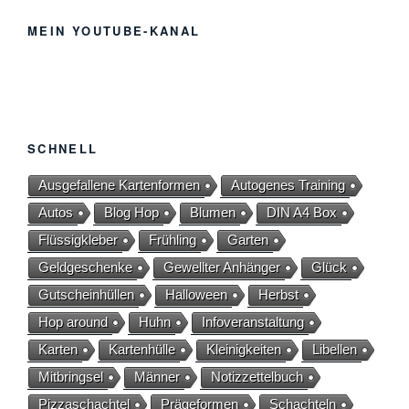
MEIN YOUTUBE-KANAL
SCHNELL
Ausgefallene Kartenformen
Autogenes Training
Autos
Blog Hop
Blumen
DIN A4 Box
Flüssigkleber
Frühling
Garten
Geldgeschenke
Gewellter Anhänger
Glück
Gutscheinhüllen
Halloween
Herbst
Hop around
Huhn
Infoveranstaltung
Karten
Kartenhülle
Kleinigkeiten
Libellen
Mitbringsel
Männer
Notizzettelbuch
Pizzaschachtel
Prägeformen
Schachteln